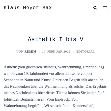
Zum
Me
Klaus Meyer Sax
Suche
Inhalt
um
springen
Ästhetik I bis V
VON
ADMIN
17. FEBRUAR 2022
EDITORIAL
Ästhetik (von griechisch
aísthēsis
, Wahrnehmung, Empfindung)
war bis zum 19. Jahrhundert vor allem die Lehre von der
Schönheit in Natur und Kunst. Unter den Begriff fällt aber auch
das Nachdenken über die Wahrnehmung als solche. Das Ergebnis
meines Nachdenkens über dieses Thema können Sie in den fünf
folgenden Beiträgen lesen: Vom Eindruck, Von
Wahrnehmungsbegriffen, Wissenschaft und Kennerschaft,